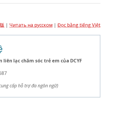
版
|
Читать на русском
|
Đọc bằng tiếng Việt
ệ
 liên lạc chăm sóc trẻ em của DCYF
687
cung cấp hỗ trợ đa ngôn ngữ)