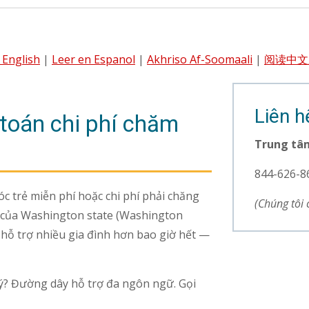
 English
|
Leer en Espanol
|
Akhriso Af-Soomaali
|
阅读中文
Liên h
 toán chi phí chăm
Trung tâm
844-626-8
óc trẻ miễn phí hoặc chi phí phải chăng
(Chúng tôi 
 của Washington state (Washington
n hỗ trợ nhiều gia đình hơn bao giờ hết —
ký? Đường dây hỗ trợ đa ngôn ngữ. Gọi