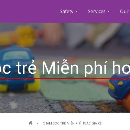
Safety
Services
Our 
 trẻ Miễn phí ho
Breadcrumb
CHĂM SÓC TRẺ MIỄN PHÍ HOẶC GIÁ RẺ