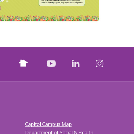
Nextdoor
facebook
youtube
LinkedIn
Instagr
Capitol Campus Map
Department of Social & Health