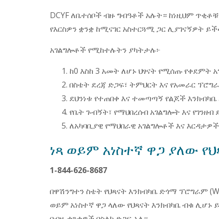
DCYF ለቤተሰቦች ብዙ ግብዓቶች አሉት። ከነዚህም ጥቂቶቹ
የእርስዎን ቋንቋ ከሚናገር አስተርጓሚ ጋር ሊያገናኝዎት ይ
አገልግሎቶች የሚከተሉትን ያካትታሉ፦
ከ0 እስከ 3 አመት ለሆኑ ህፃናት የሚሰጡ የቀደምት 
በስቴት ደረጃ ድጋፍ፣ ትምህርት እና የአመራር ፕሮግ
ደህንነቱ የተጠበቀ እና ተመጣጣኝ የልጆች እንክብካቤ
የቤት ጉብኝት፣ የማህበረሰብ አገልግሎት እና የገንዘብ 
ለአካባቢያዊ የማህበራዊ አገልግሎቶች እና እርዳታዎ
ነጻ ወይም አነስተኛ ዋጋ ያለው የ
1-844-626-8687
በዋሽንግተን ስቴት የህጻናት እንክብካቤ ድጎማ ፕሮግራም (Wash
ወይም አነስተኛ ዋጋ ላለው የህጻናት እንክብካቤ ብቁ ሊሆኑ
በብዙ ቋንቋዎች በስልክ ድጋፍ አለ።