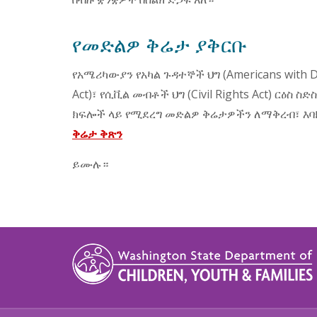
የመድልዎ ቅሬታ ያቅርቡ
የአሜሪካውያን የአካል ጉዳተኞች ህግ (Americans with Disa
Act)፣ የሲቪል መብቶች ህግ (Civil Rights Act) ርዕስ ስ
ክፍሎች ላይ የሚደረግ መድልዎ ቅሬታዎችን ለማቅረብ፣ እባ
ቅሬታ ቅጽን
ይሙሉ።