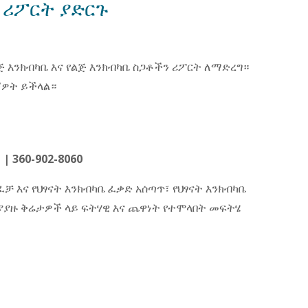
 ሪፖርት ያድርጉ
 እንክብካቤ እና የልጅ እንክብካቤ ስጋቶችን ሪፖርት ለማድረግ።
ኝዎት ይችላል።
 | 360-902-8060
ፈቻ እና የህፃናት እንክብካቤ ፈቃድ አሰጣጥ፣ የህፃናት እንክብካቤ
ያያዙ ቅሬታዎች ላይ ፍትሃዊ እና ጨዋነት የተሞላበት መፍትሄ