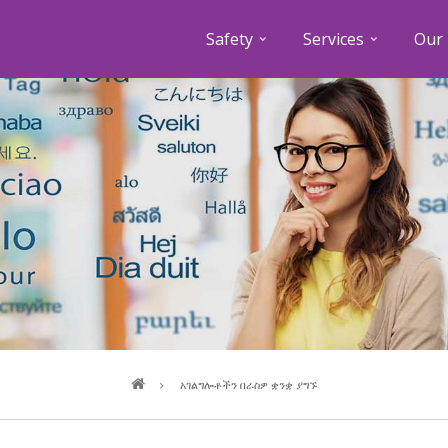
Safety
Services
Our 
Breadcrumb
አገልግሎቶችን በራስዎ ቋንቋ ያግኙ