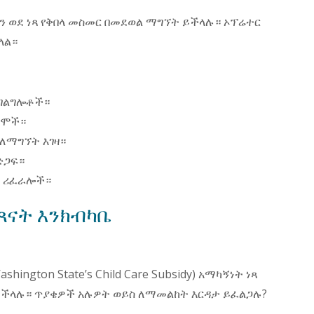
ን ወደ ነጻ የቅበላ መስመር በመደወል ማግኘት ይችላሉ። ኦፕሬተር
ችላል።
አገልግሎቶች።
ራሞች።
 ለማግኘት እገዛ።
ድጋፍ።
ች ሪፈራሎች።
ህጻናት እንክብካቤ
ington State’s Child Care Subsidy) አማካኝነት ነጻ
 ይችላሉ። ጥያቄዎች አሉዎት ወይስ ለማመልከት እርዳታ ይፈልጋሉ?