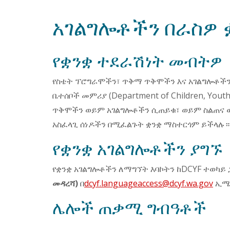
አገልግሎቶችን በራስዎ 
የቋንቋ ተደራሽነት መብትዎ
የስቴት ፕሮግራሞችን፣ ጥቅማ ጥቅሞችን እና አገልግሎቶችን
ቤተሰቦች መምሪያ (Department of Children, Youth
ጥቅሞችን ወይም አገልግሎቶችን ሲጠይቁ፣ ወይም ስልጠና ወ
አስፈላጊ ሰነዶችን በሚፈልጉት ቋንቋ ማስተርጎም ይችላሉ።
የቋንቋ አገልግሎቶችን ያግኙ
የቋንቋ አገልግሎቶችን ለማግኘት እባኮትን ከDCYF ተወካይ
መዳረሻ)
በ
dcyf.languageaccess@dcyf.wa.gov
ኢሜ
ሌሎች ጠቃሚ ግብዓቶች