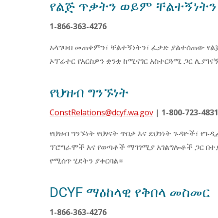
የልጅ ጥቃትን ወይም ቸልተኝነትን
1-866-363-4276
አላግባብ መጠቀምን፣ ቸልተኝነትን፣ ፈቃድ ያልተሰጠው የልጅ
ኦፕሬተር የእርስዎን ቋንቋ ከሚናገር አስተርጓሚ ጋር ሊያገና
የህዝብ ግንኙነት
ConstRelations@dcyf.wa.gov
|
1-800-723-4831
የህዝብ ግንኙነት የህፃናት ጥበቃ እና ደህንነት ጉዳዮች፣ የጉዲ
ፕሮግራሞች እና የወጣቶች ማገገሚያ አገልግሎቶች ጋር በተ
የሚሰጥ ሂደትን ያቀርባል።
DCYF ማዕከላዊ የቅበላ መስመር
1-866-363-4276