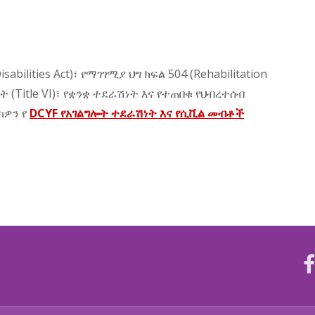
bilities Act)፣ የማገገሚያ ህግ ክፍል 504 (Rehabilitation
ድስት (Title VI)፣ የቋንቋ ተደራሽነት እና የተጠበቁ የህብረተሰብ
ክዎን የ
DCYF የአገልግሎት ተደራሽነት እና የሲቪል መብቶች