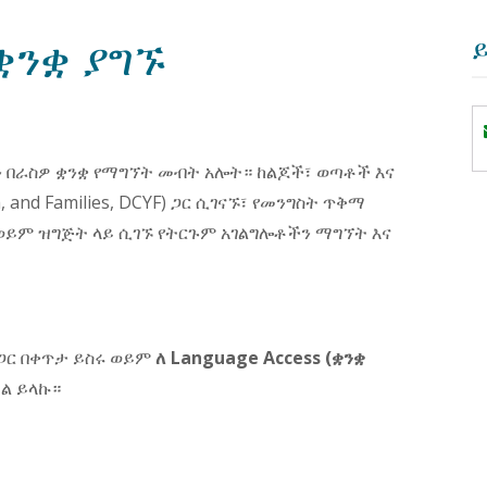
ቋንቋ ያግኙ
 በራስዎ ቋንቋ የማግኘት መብት አሎት። ከልጆች፣ ወጣቶች እና
, and Families, DCYF) ጋር ሲገናኙ፣ የመንግስት ጥቅማ
ይም ዝግጅት ላይ ሲገኙ የትርጉም አገልግሎቶችን ማግኘት እና
 ጋር በቀጥታ ይስሩ ወይም
ለ Language Access (ቋንቋ
ል ይላኩ።